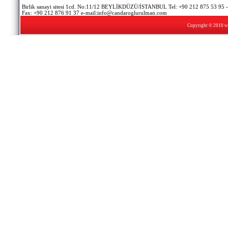
Birlik sanayi sitesi 1cd. No:11/12 BEYLİKDÜZÜ/İSTANBUL Tel: +90 212 875 53 95 -
Fax: +90 212 876 91 37 e-mail:info@candaroglurulman.com
Copyright © 2010 w